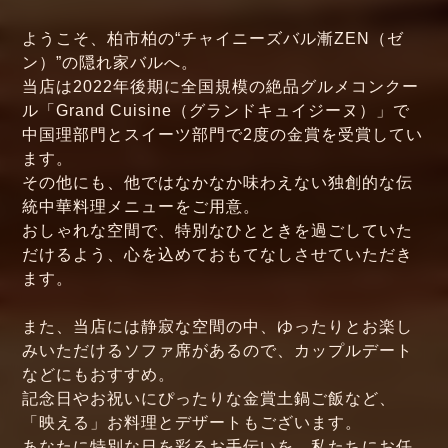
ようこそ、柏市柏の“チャイニーズバル漸ZEN（ゼ
ン）”の隠れ家バルへ。
当店は2022年後期に全国規模の絶品グルメコンクー
ル「Grand Cuisine（グランドキュイジーヌ）」で
中国理部門とスイーツ部門で2度の金賞を受賞してい
ます。
その他にも、他ではなかなか味わえない独創的な伝
統中華料理メニューをご用意。
おしゃれな空間で、特別なひとときを過ごしていた
だけるよう、心を込めておもてなしさせていただき
ます。
また、当店には静寂な空間の中、ゆったりとお楽し
みいただけるソファ席があるので、カップルデート
などにもおすすめ。
記念日やお祝いにぴったりな金賞土鍋ご飯など、
「映える」お料理とデザートもございます。
あなたに特別な日を彩るお手伝いを、私たちにお任