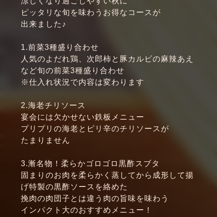
涼しくなり過ごしやすい秋に
ピッタリな旬を味わうお得なコースが
出来ました♪
1.前菜3種盛り合わせ
人気のよだれ鶏、次郎柿と豚カルビの麻辣あえ
など旬の前菜3種盛り合わせ
※仕入れ状況で内容は変わります
2.海老チリソース
宴会には欠かせない鉄板メニュー
プリプリの海老とピリ辛のチリソースが
たまりません
3.漸名物！柔らかゴロゴロ黒酢スブタ
固まりのお肉を柔らかく蒸してから成形して揚
げ特製の黒酢ソースを絡めた
挽肉の肉団子とは違う肉の旨味を味わう
インパクト大のおすすめメニュー！