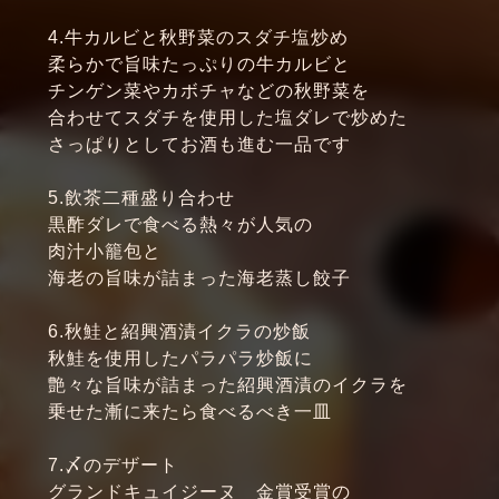
4.牛カルビと秋野菜のスダチ塩炒め
柔らかで旨味たっぷりの牛カルビと
チンゲン菜やカボチャなどの秋野菜を
合わせてスダチを使用した塩ダレで炒めた
さっぱりとしてお酒も進む一品です
5.飲茶二種盛り合わせ
黒酢ダレで食べる熱々が人気の
肉汁小籠包と
海老の旨味が詰まった海老蒸し餃子
6.秋鮭と紹興酒漬イクラの炒飯
秋鮭を使用したパラパラ炒飯に
艶々な旨味が詰まった紹興酒漬のイクラを
乗せた漸に来たら食べるべき一皿
7.〆のデザート
グランドキュイジーヌ 金賞受賞の